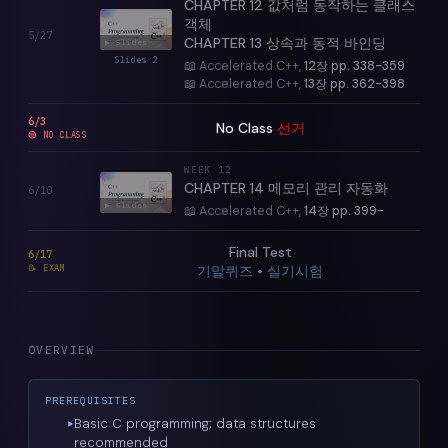
CHAPTER 12 값처럼 동작하는 클래스
객체
5/27
CHAPTER 13 상속과 동적 바인딩
▶ Slides
Slides 2
📖 Accelerated C++,
12장 pp. 338-359
📖 Accelerated C++,
13장 pp. 362-398
6/3
No Class
선거
🔴
NO CLASS
WEEK
12
CHAPTER 14 메모리 관리 자동화
6/10
▶ Slides
📖 Accelerated C++,
14장 pp. 399-
Final Test
6/17
📝
EXAM
기말퀴즈
•
실기시험
OVERVIEW
PREREQUISITES
Basic C programming; data structures
recommended