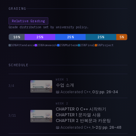
GRADING
Relative Grading
Grade distribution set by university policy.
10%
25%
25%
25%
5%
10%
Attendance
25%
Homework
25%
Midterm
25%
Final
5%
Project
SCHEDULE
Course lecture schedule
Date
Slides
Week and topic
Homework and logistics
WEEK
1
수업 소개
3/4
▶ Slides
📖 Accelerated C++,
0장 pp. 26-34
WEEK
2
CHAPTER 0 C++ 시작하기
CHAPTER 1 문자열 사용
3/11
CHAPTER 2 반복문과 카운팅
▶ Slides
📖 Accelerated C++,
1-2장 pp. 26-48