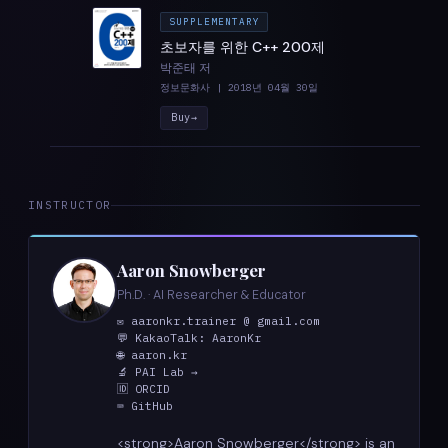
SUPPLEMENTARY
초보자를 위한 C++ 200제
박준태 저
정보문화사 | 2018년 04월 30일
Buy
→
INSTRUCTOR
Aaron Snowberger
Ph.D. · AI Researcher & Educator
✉ aaronkr.trainer @ gmail.com
💬 KakaoTalk: AaronKr
🌐 aaron.kr
🔬 PAI Lab →
🆔 ORCID
⌨ GitHub
<strong>Aaron Snowberger</strong> is an